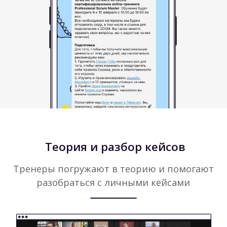
Бонусы
для
участников
База знаний с рабочими
материалами, полезные ресурсы
для работы с продуктом
База знаний
в Notion
Карточки для
Списки полезной
генерации
литературы и ресурсов