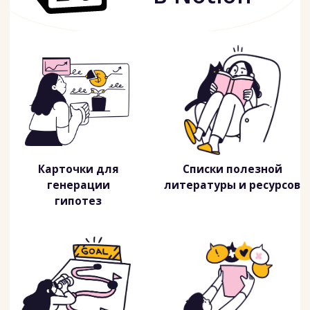
Вместе выгодно
Научитесь разбивать крупные
задачи в труху для более точного
управления продуктом
на
воркшопе по декомпозиции.
-1O% ПРИ ПОКУПКЕ
КУРСОВ ВМЕСТЕ