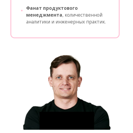
Сергей Лобин
Профессиональный скрам-тренер
Обучает
команды
современным
инженерным практикам.
Убежден, что для эффективной
разработки продуктов
необходима сильная техническая
база.
XP-коуч.
Тренер,
сертифицированный Scrum.org
по направлению Applying
Professional Scrum (APS, APS-SD)
Результаты
тренинга
Понимание, как создавать и работать с Бэклогом
продукта