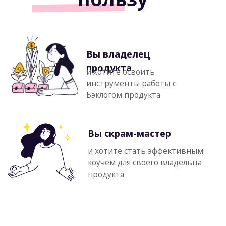
ТРЕНЕР КУРСА
Роман Дорошенко
Профессиональный скрам-тренер
Консультант
по
организационному дизайну
.
Тренер от Scrum.org,
лицензированный
по инженерному, продуктовому
и скрам-мастерскому трекам.
Сертифицированный
тренер OKR
Institute.