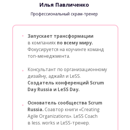
Научились связывать
бизнес-цели и элементы
Бэклога Продукта
с помощью Impact Mapping
Понимаете как оценивать
элементы Бэклога продукта
по стоимости и ценности
Разобрали кейсы
в командной работе и примеры
из личного опыта тренеров
Можете создавать продуктовые
цели (Product Goal) и Цели
Спринтов (Sprint Goal)
и фокусировать команду на
самом ценном