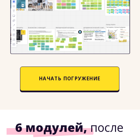
Презентация с материалами
курса
Professional Scrum Product Backlog
Management Skills
от Scrum.org
Доска тренинга в Miro
на которой мы будем работать,
сохранится со всеми материалами.
Вернуться и вспомнить, что было
пройдено за дни интенсива.
Больше
300 студентов
прошли тренинг
Professional Scrum
Product Backlog
Management Skills