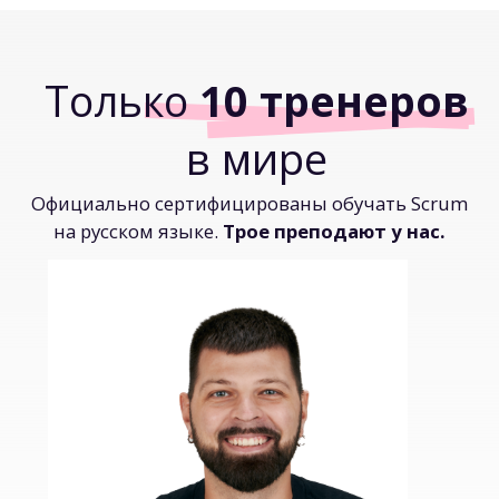
Фанат продуктового
менеджмента
, количественной
аналитики и инженерных практик.
Илья Павличенко
Профессиональный скрам-тренер
Запускает трансформации
в компаниях
по всему миру.
Фокусируется на коучинге команд