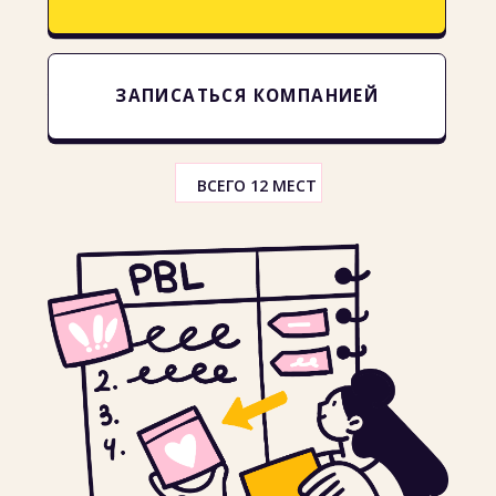
Курс
Professional
Scrum Product
Backlog Management
Skills принесет
пользу