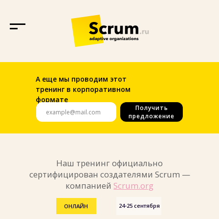
А еще мы проводим этот
тренинг в корпоративном
формате
Получить
предложение
Наш тренинг официально
сертифицирован создателями Scrum —
компанией
Scrum.org
24-25 сентября
ОНЛАЙН
Professional Scrum
Product Backlog
Management Skills
(PSPBM)