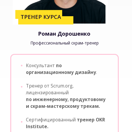
топ-менеджмента.
Консультант по организационному
дизайну, аджайл и LeSS.
Создатель конференций Scrum
Day Russia и LeSS Day.
Основатель сообщества Scrum
Russia.
Соавтор книги «Creating
Agile Organizations». LeSS Coach
в less. works и LeSS-тренер.