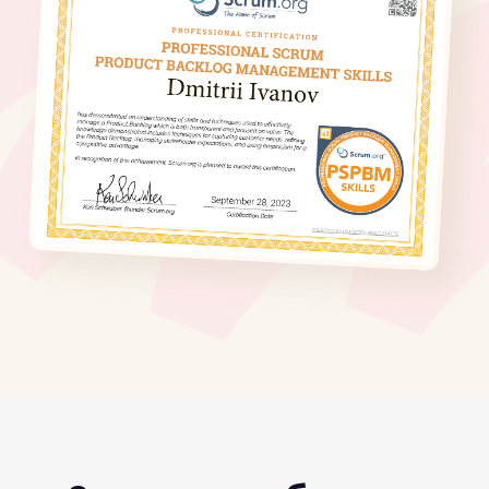
которых вы сможете
усилить бизнес-
результат
Программа тренинга
1 день
Бэклог продукта
1
Что такое Бэклог продукта
Характеристики Бэклога продукта
Как Бэклог продукта связан
с
видением и стратегией продукта
Цель продукта
2
Стратегические и тактические цели