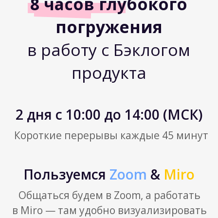
Хорошие и плохие цели
Учимся создавать цель продукта
Impact Mapping
3
Что такое карта влияния и когда
ее строить
Прото-персоны
Учимся строить Impact Map
Связь карты влияния и дорожной карты
2 день
Техники приоритезации
4
Оценка ценности
Оценка стоимости
Оценка риска
Разные техники приоритезации
и их применение