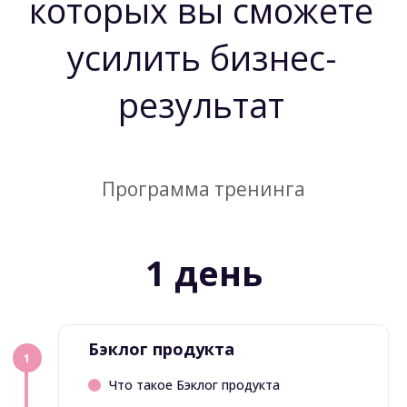
И применяют знания в своей работе
Николай
Project Manager
Наконец у меня выстроилась полная картина - как из
Большой объем д
ю
цели продукта выстраивается бэклог,
информации. Всё п
упорядочивается, декомпозируется и оценивается.
представление о бэкло
Никогда не смотрел на эту сквозную цепочку. Много
применять каждый 
инструментов, которые сразу начал применять в
инструмент вместе
работе над своим продуктом. Спасибо за тренинг.
ХОЧУ ТАК ЖЕ
ХОЧУ ТАК ЖЕ