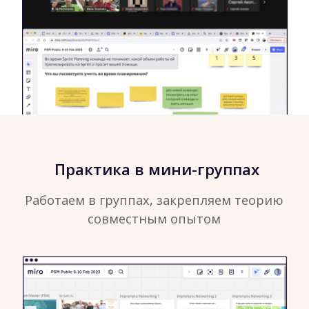
гипотез
Канвас Цели продукта
Карточки
для
валидации
гипотез
50 идей для
приоритезации элементов
Бэклога Продукта