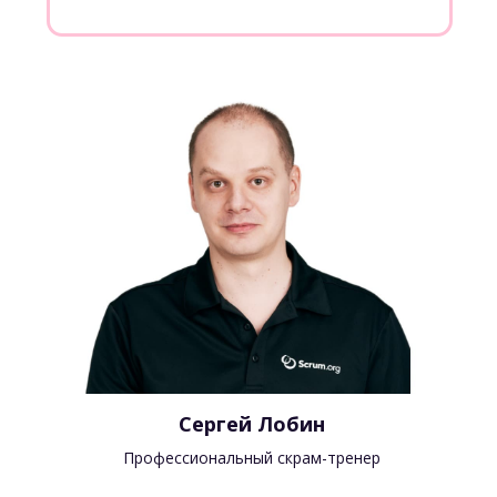
Готовы к сдаче экзамена
на получение международного
сертификата Scrum.org
Научились описывать элементы
Бэклога продукта
в виде пользовательских
историй и в формате гипотез
ЗАПИСАТЬСЯ НА ТРЕНИНГ
ЗАПИСАТЬСЯ НА ТРЕНИНГ
Возможность получить
международный