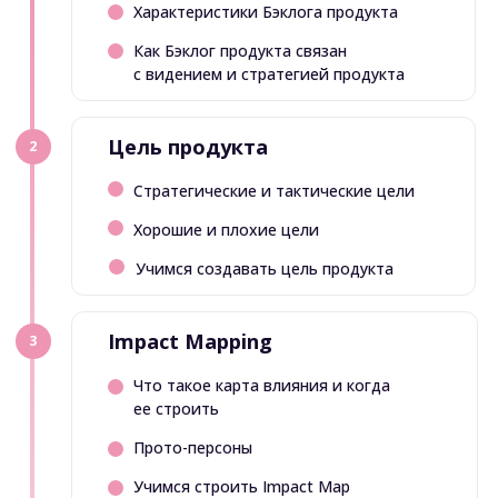
Примите участие
ВСЕГО 12 МЕСТ
в тренинге
Открытые даты
Успейте оплатить тренинг до повышения
цены 17 сентября
Professional Scrum
Product Backlog
Management Skills
Участие в тренинге