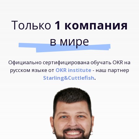
отдельную часть работы. Я же хотел
влиять на продукт целиком, в том
числе и его результаты. Поэтому
я сменил сферу и стал владельцем
продукта, посвятив этой роли больше
5 лет. Теперь я работаю
консультантом
и помогаю компаниям
оптимизировать свою работу. Я
решаю эгоистичную задачу: чем
больше вокруг классных продуктов,
тем лучше моя жизнь».