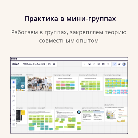
Книга по OKR
Чек-лист для проверки
своих OKR
OKR примеры для
Шаблон цикла OKR
различных
подразделений и
отраслей
Презентация с материалами
курса:
OKR PRACTITIONER от
okrinstitute.org
.
Доска тренинга в Miro
на которой мы будем работать,
сохранится со всеми материалами.
Вернуться и вспомнить, что было