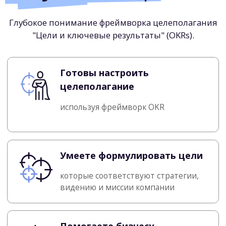
14 часов
глубокого
погружения
в
целеполагание и
интенсивной
практики
2 дня с 10:00 до 17:00 (МСК)
Короткие перерывы каждые 45 минут
Пользуемся
Zoom
&
Miro