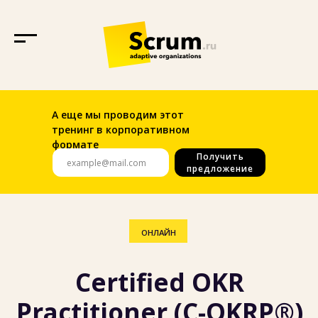
А еще мы проводим этот
тренинг в корпоративном
формате
Получить
ОНЛАЙН
предложение
Certified OKR
Practitioner (C-OKRP®)
Станьте практиком OKR, чтобы помочь своей
организации выстроить целеполагание и
получите международный сертификат!
Наш тренинг сертифицирован
okrinstitute.org