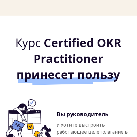
Вы скрам-мастер
и хотите получить инструменты,
системные знания по
целеполаганию и сертификат
Вы просто устали
от того, что цели не
достигаются и хотите узнать,
как это поправить
Только
1
компания
в мире
Официально сертифицирована обучать OKR на
русском языке от
OKR institute
- наш партнер
Starling&Cuttlefish
.