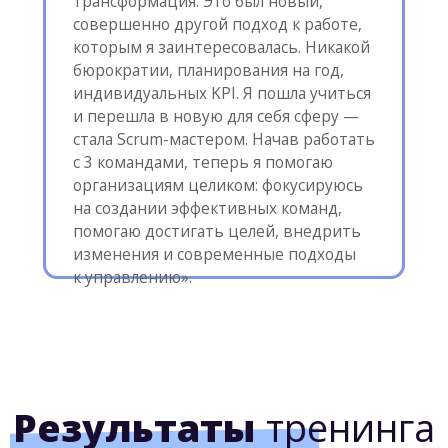
международный
сертификат
от
OKR
institute
Наш тренинг официально
сертифицирован
OKR institute.