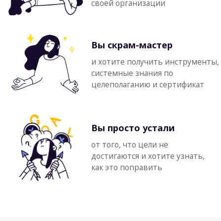
Роман Дорошенко
OKR-коуч, Профессиональный
Scrum-тренер, Agile и LeSS-коуч
«Я несколько лет работал XP-
разработчиком — это была работа
в настоящей кросс-функциональной
команде. На второй работе я
погрузился в проджект-менеджмент и
был удивлен: процессы двигались
медленно, каждый отвечал за