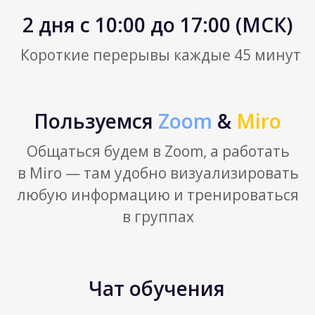
Примеры OKR
3
как правильно формулировать Цели
как правильно формулировать
Ключевые результаты
3 типа OKR
Outcome vs Output
Сильные OKR
4
критерии сильных Целей
критерии Ключевых результатов
запаздывающие и опережающие
индикаторы достижения Целей
стратегические и тактические Цели
OKR цикл
5
типы OKR встреч и проверок
оценка достижения OKR
из чего состоит OKR цикл