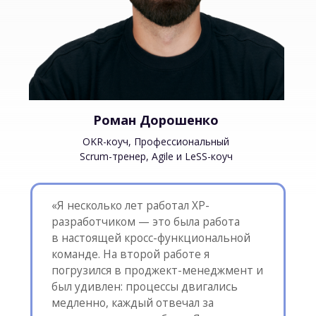
Мария Товпинец
OKR-Коуч, эксперт по управлению
изменениями и менеджменту 3.0
«8 лет назад я работала
руководителем операционного
департамента в одном большом
банке. В компании началась agile-
трансформация. Это был новый,
совершенно другой подход к работе,
которым я заинтересовалась. Никакой
бюрократии, планирования на год,
индивидуальных KPI. Я пошла учиться
и перешла в новую для себя сферу —
стала Scrum-мастером. Начав работать
с 3 командами, теперь я помогаю
организациям целиком: фокусируюсь
на создании эффективных команд,
помогаю достигать целей, внедрить
изменения и современные подходы
к управлению».