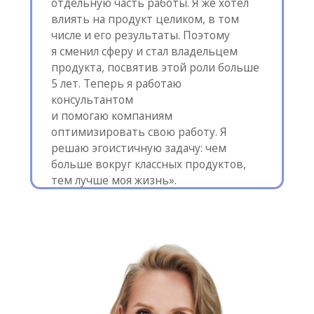
Результаты
тренинга
Глубокое понимание фреймворка целеполагания
"Цели и ключевые результаты" (OKRs).
Готовы настроить
целеполагание
используя фреймворк OKR
Умеете формулировать цели
которые соответствуют стратегии,
видению и миссии компании
Помогаете бизнесу
фокусироваться на главном и
ориентироваться на результат