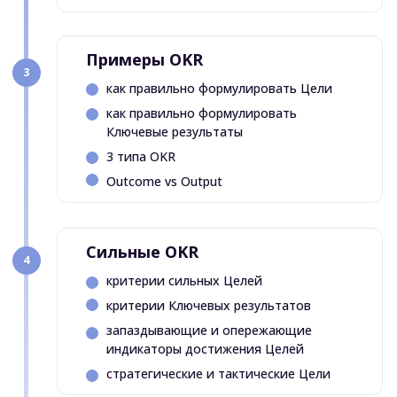
ХОЧУ ТАК ЖЕ
ХОЧУ ТАК ЖЕ
Примите участие
в тренинге
Certified OKR
Practitioner
ОНЛАЙН
23-24 июля