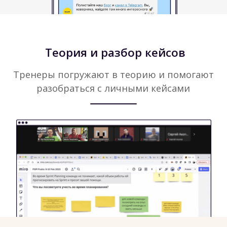
База
знаний
в Notion
Возможность получить
Списки полезной
международный
литературы и ресурсов
сертификат от OKR
institute