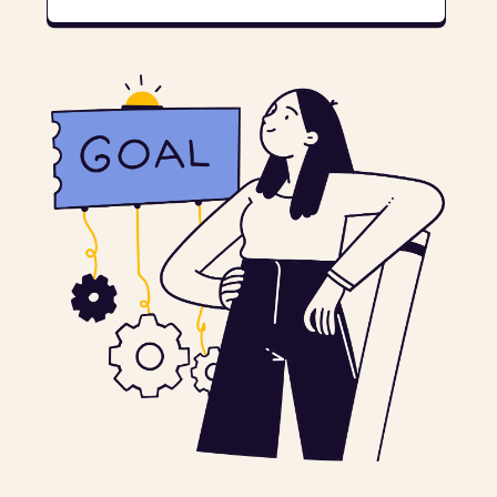
Курс
Certified OKR
Practitioner
принесет пользу
Вы руководитель
и хотите выстроить
работающее целеполагание в
своей организации