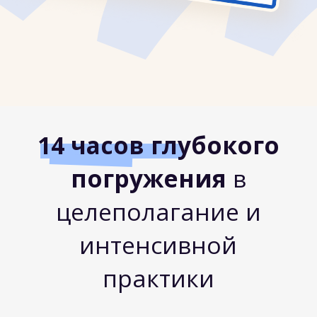
которых вы сможете
применять внедрить
целеполагание по OKR
Программа тренинга
История целеполагания
1
как возникло и развивалось
целеполагание в организациях
от Тейлоризма до наших дней
как родилась формулировка целей
через Objectives and Key Results («цели
и ключевые результаты»)
Основы OKR
2
что такое OKR
в каких случаях стоит использовать OKR в
организациях
разница традиционного целеполагания
и OKR