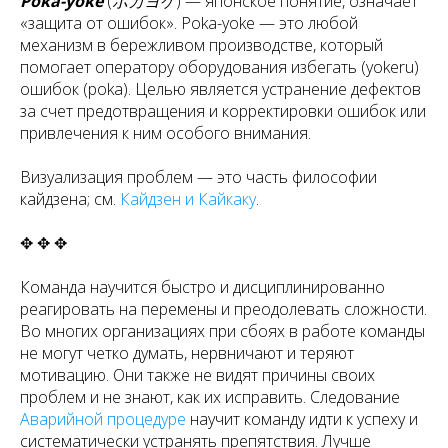
Poka-yoke
(ポカヨケ) — японское понятие, означает
«защита от ошибок». Poka-yoke — это любой
механизм в бережливом производстве, который
помогает оператору оборудования избегать (yokeru)
ошибок (poka). Целью является устранение дефектов
за счет предотвращения и корректировки ошибок или
привлечения к ним особого внимания.
Визуализация проблем — это часть философии
кайдзена; см.
Кайдзен и Кайкаку
.
✥ ✥ ✥
Команда научится быстро и дисциплинированно
реагировать на перемены и преодолевать сложности.
Во многих организациях при сбоях в работе команды
не могут четко думать, нервничают и теряют
мотивацию. Они также не видят причины своих
проблем и не знают, как их исправить. Следование
Аварийной процедуре
научит команду идти к успеху и
систематически устранять препятствия. Лучше