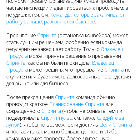
полному провалу. Организациям лучше проводить
частые инспекции и адаптироваться к проблемам, а
не удивляется. См.
Команды, которые заканчивают
работу раньше, разгоняются быстрее
.
Прерывание
Спринта
(остановка конвейера) может
стать лучшим решением, особенно если команда
регулярно не завершает работу. Только
Владелец
Продукта
может принять решение о прерывании
Спринта
: как бы ни были плохи дела,
Владелец
Продукта
может решить, что прерывание
Спринта
не
окупится или будет иметь долгосрочные последствия
для рынка или для бизнеса.
После прекращения
Спринта
команда обычно
проводит краткое
Планирование Спринта
для
сокращенного
Спринта
(чтобы не сбивать темп и
поддерживать
Спринт-пульс
; см. также
Следуйте за
луной
), чтобы по возможности достичь
Цели Спринта
и поставить как можно больше ценности. Либо
команда может провести более длительную