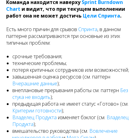
Команда находится наверху
Sprint Burndown
Chart
и видит, что при текущем выполнении
работ она не может достичь
Цели Спринта
.
Есть много причин для срывов
Спринта
, в данном
паттерне рассматриваются три основные из этих
типичных проблем:
срочные требования;
технические проблемы;
потеря критичных сотрудников или возможностей;
завышенная оценка ресурсов (см. паттерн
Вчерашние данные
);
внеплановые прерывания работы см. паттерн
Без
стука не входить
);
предыдущая работа не имеет статус «Готово» (см.
Критерии готовности
);
Владелец Продукта
изменяет бэклог (см.
Владелец
Продукта
);
вмешательство руководства (см.
Вовлечение
менеджеров в работу
и
Мета-Скрам
).