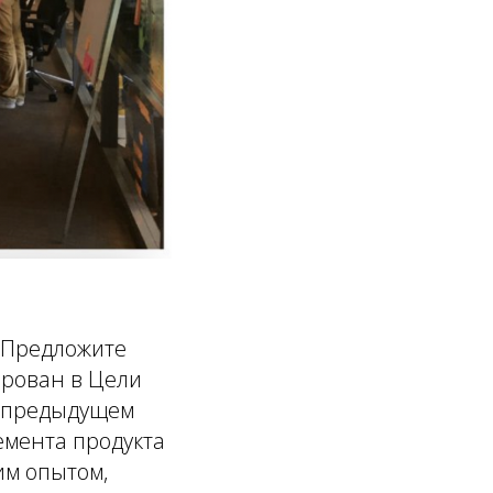
. Предложите
ирован в Цели
о предыдущем
емента продукта
им опытом,