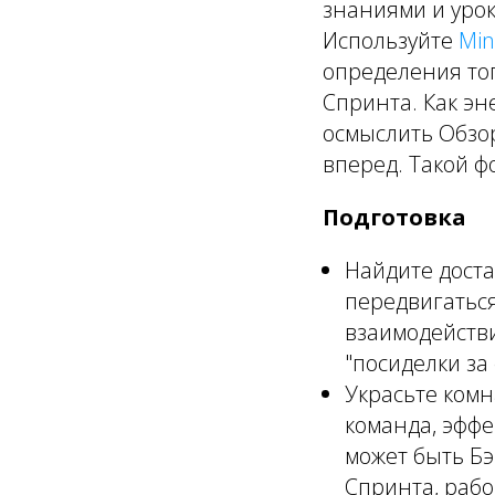
знаниями и уро
Используйте
Min
определения тог
Спринта. Как э
осмыслить Обзо
вперед. Такой ф
Подготовка
Найдите дост
передвигаться
взаимодействи
"посиделки за
Украсьте комн
команда, эффе
может быть Бэ
Спринта, рабо