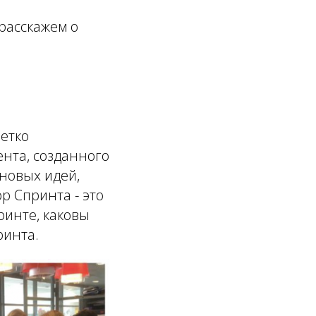
расскажем о
етко
ента, созданного
 новых идей,
р Спринта - это
ринте, каковы
ринта.