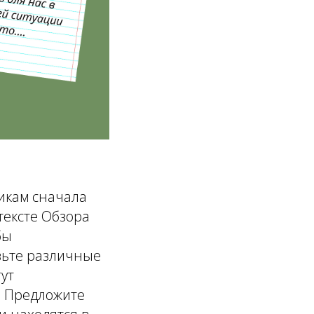
никам сначала
тексте Обзора
бы
вьте различные
ут
. Предложите