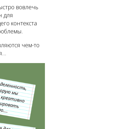
ыстро вовлечь
н для
его контекста
роблемы.
являются чем-то
...