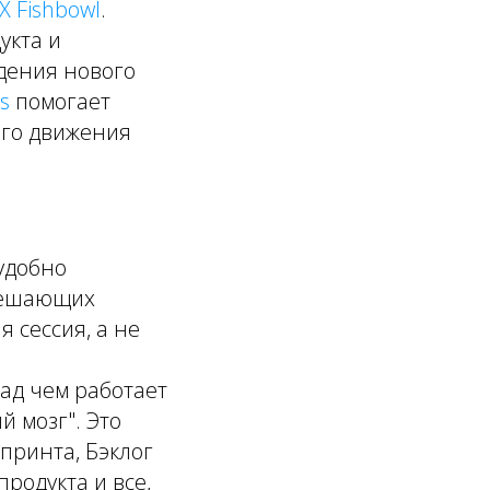
X Fishbowl
.
укта и
дения нового
s
помогает
его движения
удобно
 мешающих
 сессия, а не
ад чем работает
 мозг". Это
принта, Бэклог
продукта и все,