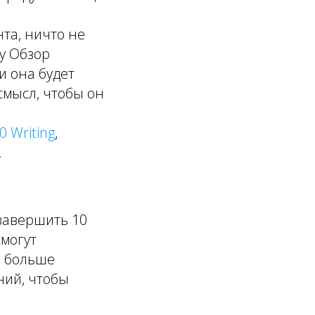
та, ничто не
у Обзор
и она будет
смысл, чтобы он
0 Writing
,
.
завершить 10
смогут
о больше
ний, чтобы