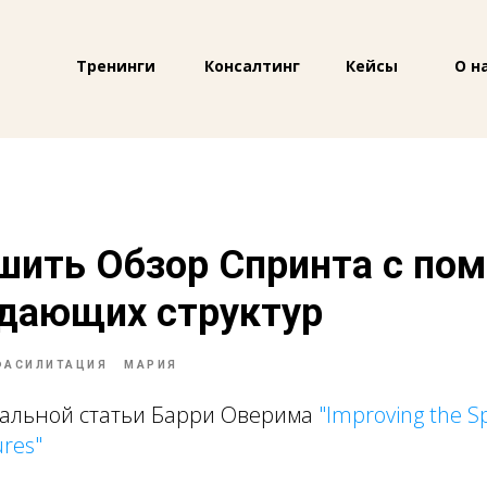
Тренинги
Консалтинг
Кейсы
О н
чшить Обзор Спринта с п
дающих структур
ФАСИЛИТАЦИЯ
МАРИЯ
альной статьи Барри Оверима
"Improving the Sp
ures"