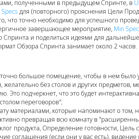
ками, полученными в предыдущем Спринте, в
U
 Specs
для (повторного) прояснения Цели Прод
о, что точно необходимо для успешного прове
нергичное завершающее мероприятие,
Min Spec
р Спринта и поделиться идеями для дальнейш
ормат Обзора Спринта занимает около 2 часов.
аточно большое помещение, чтобы в нем было 
, желательно без столов и других предметов,
ю. Это подчеркнет, что это будет интерактивная
 столом переговоров";
ату материалами, которые напоминают о том, н
ктивно превращая всю комнату в "расширенный
клог продукта, Определение готовности, Цель с
чие соглашения (если они у вас есть), видение 