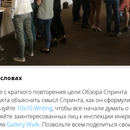
 словах
е с краткого повторения цели Обзора Спринта
кта объяснить смысл Спринта, как он сформул
ьзуйте
10x10 Writing
, чтобы все начали думать 
яйте заинтересованных лиц к инспекции инкр
ния
Gallery Walk
. Позвольте всем поделиться сво