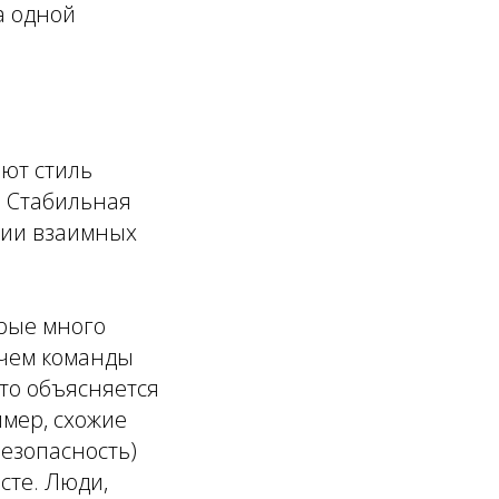
а одной
ают стиль
.
Стабильная
нии взаимных
орые много
 чем команды
то объясняется
имер, схожие
безопасность)
сте. Люди,