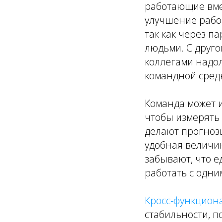
работающие вмес
улучшение рабоч
так как через п
людьми. С друго
коллегами надол
командной сред
Команда может ис
чтобы измерять 
делают прогнозы
удобная величи
забывают, что е
работать с одн
Кросс-функцион
стабильности, п