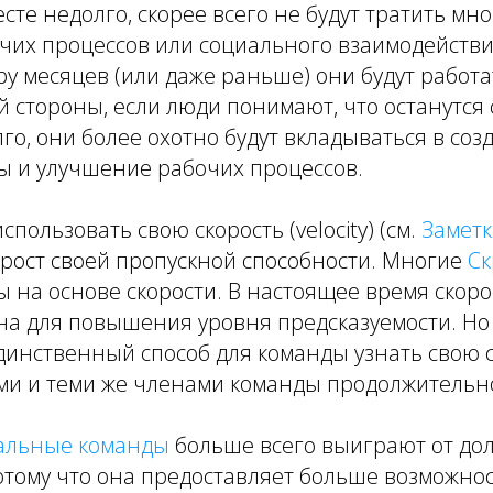
те недолго, скорее всего не будут тратить мн
их процессов или социального взаимодействия
ару месяцев (или даже раньше) они будут работа
й стороны, если люди понимают, что останутся 
го, они более охотно будут вкладываться в со
ы и улучшение рабочих процессов.
пользовать свою скорость (velocity) (см.
Заметк
рост своей пропускной способности. Многие
Ск
 на основе скорости. В настоящее время скор
на для повышения уровня предсказуемости. Но
динственный способ для команды узнать свою 
ими и теми же членами команды продолжительн
альные команды
больше всего выиграют от до
отому что она предоставляет больше возможно