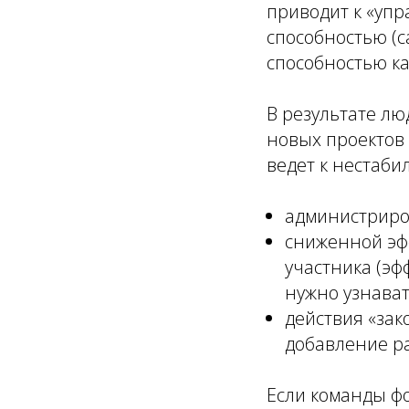
приводит к «упр
способностью (c
способностью ка
В результате лю
новых проектов 
ведет к нестаби
администриров
сниженной эфф
участника (эф
нужно узнават
действия «зако
добавление ра
Если команды фо