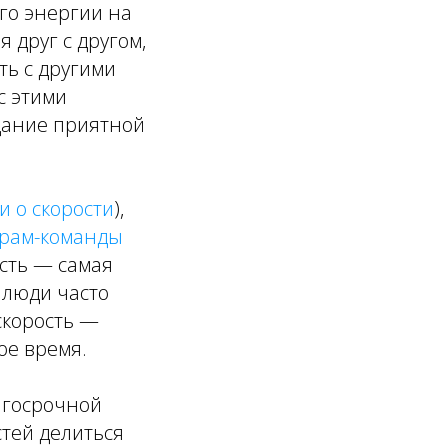
ого энергии на
 друг с другом,
ть с другими
с этими
здание приятной
и о скорости
),
рам-команды
ость — самая
 люди часто
скорость —
ое время.
лгосрочной
стей делиться