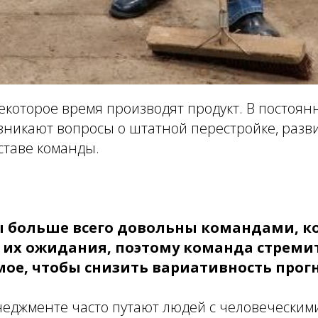
екоторое время производят продукт. В постоя
зникают вопросы о штатной перестройке, разв
ставе команды.
 больше всего довольны командами, к
их ожидания, поэтому команда стремит
мое, чтобы снизить вариативность прогн
еджменте часто путают людей с человеческими