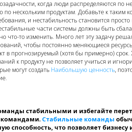
озадачности, когда люди распределяются по н
о по нескольким продуктам. Добавьте к таким 
бования, и нестабильность становится просто
естабильные части системы должны быть сбал
но что-то изменить. Много лет эту задачу реш
ебований, чтобы постоянно меняющиеся ресурс
кт в прогнозируемый (хотя бы примерно) срок.
аний к продукту не позволяет учиться и игнор
рые могут создать
Наибольшую ценность
, поэт
ие.
оманды стабильными и избегайте пере
 командами.
Стабильные команды
обыч
ую способность, что позволяет бизнесу