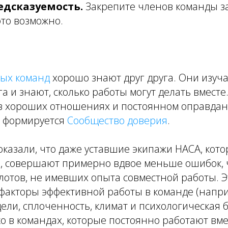
едсказуемость.
Закрепите членов команды з
это возможно.
ных команд
хорошо знают друг друга. Они изуч
га и знают, сколько работы могут делать вместе
в хороших отношениях и постоянном оправда
й формируется
Сообщество доверия
.
казали, что даже уставшие экипажи НАСА, кот
е, совершают примерно вдвое меньше ошибок,
отов, не имевших опыта совместной работы. Э
 факторы эффективной работы в команде (напр
ли, сплоченность, климат и психологическая 
о в командах, которые постоянно работают вме