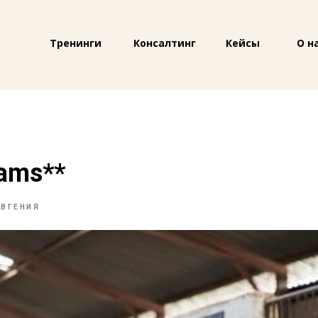
Тренинги
Консалтинг
Кейсы
О н
eams**
ЕВГЕНИЯ