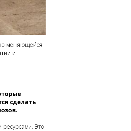
нно меняющейся
итии и
оторые
ся сделать
озов.
 ресурсами. Это