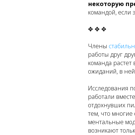
некоторую пр
командой, если 
✥ ✥ ✥
Члены
стабиль
работы друг дру
команда
растет 
ожиданий, в не
Исследования по
работали вмест
отдохнувших пил
тем, что многие
ментальные моде
возникают тольк