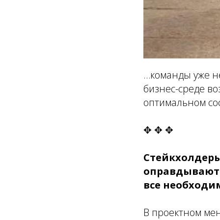
…команды уже н
бизнес-среде во
оптимальном со
✥ ✥ ✥
Стейкхолдеры
оправдывают 
все необходи
В проектном мен