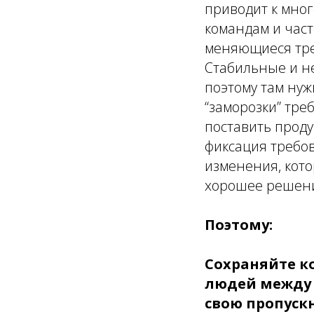
приводит к мног
командам и част
меняющиеся тре
Стабильные и н
поэтому там нуж
“заморозки” тр
поставить проду
фиксация требов
изменения, кото
хорошее решен
Поэтому:
Сохраняйте к
людей между
свою пропускн