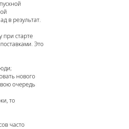
опускной
ной
ад в результат.
у при старте
поставками. Это
юди;
овать нового
 свою очередь
ки, то
сов часто