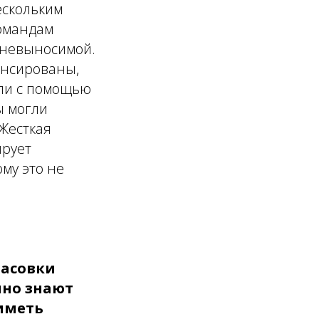
ескольким
командам
 невыносимой.
ансированы,
али с помощью
ы могли
 Жесткая
ирует
ому это не
тасовки
но знают
 иметь