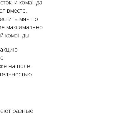
сток, и команда
ют вместе,
естить мяч по
ние максимально
ей команды.
еакцию
но
ке на поле.
тельностью.
деют разные