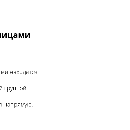
 лицами
ми находятся
й группой
я напрямую.