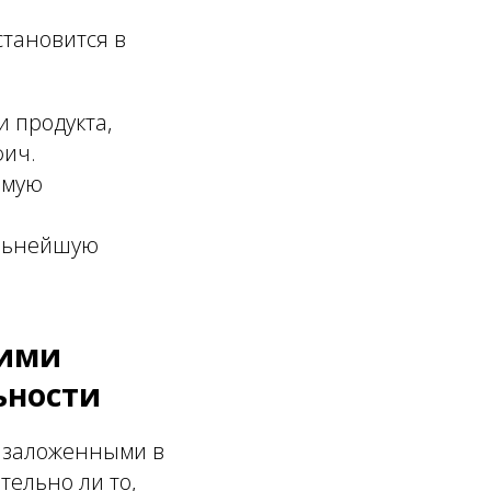
становится в
и продукта,
фич.
ямую
альнейшую
кими
ьности
и заложенными в
тельно ли то,