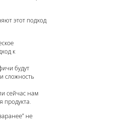
няют этот подход
еское
ход к
фичи будут
и сложность
ли сейчас нам
я продукта.
заранее” не