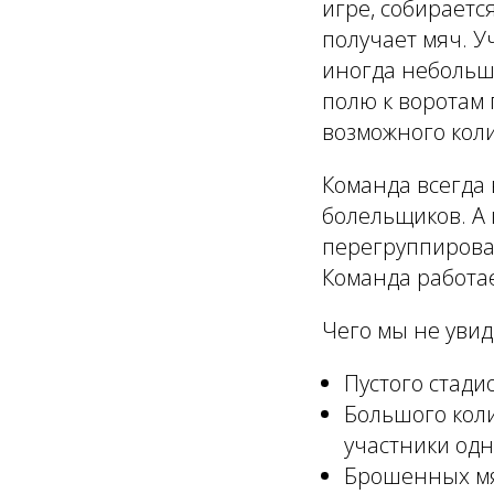
игре, собираетс
получает мяч. У
иногда небольш
полю к воротам 
возможного коли
Команда всегда 
болельщиков. А 
перегруппироват
Команда работае
Чего мы не увид
Пустого стади
Большого коли
участники одн
Брошенных мяч