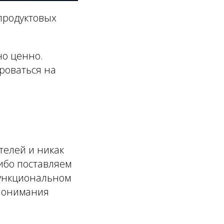
продуктовых
но ценно.
роваться на
телей и никак
ибо поставляем
функциональном
 понимания