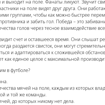
я и выходит на поле. Фанаты ликуют. Звучит сви
частники на поле видят друг друга. Они работа
ими группами, чтобы как можно быстрее перем
противника и забить гол. Победа – это забива
чества голов через тесное взаимодействие вс
видит счет и оставшееся время. Они слышат р
когда раздается свисток, они могут стремитель
ься и адаптироваться к сложившейся обстанов
т как единое целое с максимальной производи
им в футболе?
она.
чества мячей на поле, каждым из которых вла
ой и той же команды.
ей, до которых никому нет дела.