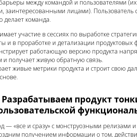
барьеры между командой и пользователями (их
и, заинтересованными лицами). Пользователь 
то делает команда.
мает участие в сессиях по выработке стратеги
ы и в проработке и детализации продуктовых 
нстрирует работающую версию продукта напр
 и получает живую обратную связь.
рает живые метрики продукта и строит свою д
основе.
: Разрабатываем продукт тон
ользовательской функционал
д — «все и сразу» с монструозными релизами 
оздним получением информации о том, действи