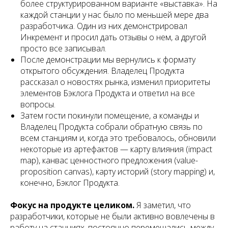
более структурированном варианте «выставка». На
каждой станции у нас было по меньшей мере два
разработчика. Один из них демонстрировал
Инкремент и просил дать отзывы о нем, а другой
просто все записывал.
После демонстрации мы вернулись к формату
открытого обсуждения. Владелец Продукта
рассказал о новостях рынка, изменил приоритеты
элементов Бэклога Продукта и ответил на все
вопросы.
Затем гости покинули помещение, а команды и
Владелец Продукта собрали обратную связь по
всем станциям и, когда это требовалось, обновили
некоторые из артефактов — карту влияния (impact
map), канвас ценностного предложения (value-
proposition canvas), карту историй (story mapping) и,
конечно, Бэклог Продукта.
Фокус на продукте целиком.
Я заметил, что
разработчики, которые не были активно вовлечены в
работу на станциях, постоянно перемещались между