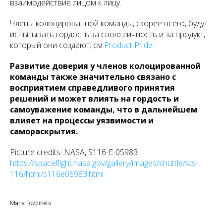
взаимодействие лицом к лицу.
Члены колоцированной команды, скорее всего, будут
испытывать гордость за свою личность и за продукт,
который они создают; см.
Product Pride
:
Развитие доверия у членов колоцированной
команды также значительно связано с
восприятием справедливого принятия
решений и может влиять на гордость и
самоуважение команды, что в дальнейшем
влияет на процессы уязвимости и
самораскрытия.
Picture credits: NASA, S116-E-05983
https://spaceflight.nasa.gov/gallery/images/shuttle/sts-
116/html/s116e05983.html
Maria Tovpinets