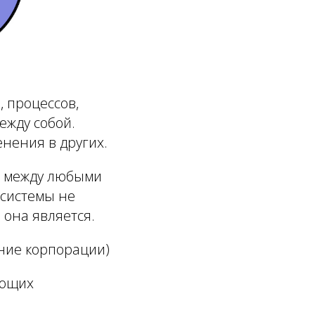
ы
,
процессов
,
ежду собой.
нения в других.
ь между любыми
 системы не
 она является.
ание корпорации)
ующих