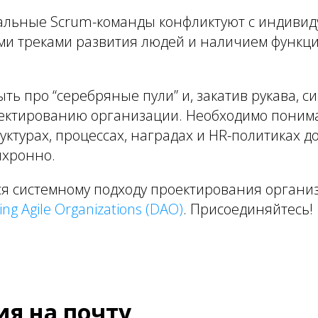
альные Scrum-команды конфликтуют с индиви
ими треками развития людей и наличием функ
ыть про “серебряные пули” и, закатив рукава, с
оектированию организации. Необходимо понима
уктурах, процессах, наградах и HR-политиках 
нхронно.
ся системному подходу проектирования органи
ing Agile Organizations (DAO)
. Присоединяйтесь!
я на почту