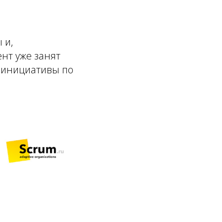
 и,
нт уже занят
 инициативы по