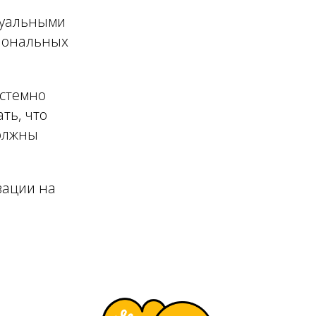
дуальными
циональных
истемно
ть, что
должны
зации на