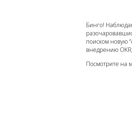
Бинго! Наблюдаю
разочаровавшись
поиском новую 
внедрению OKR,
Посмотрите на 