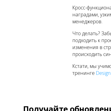
Кросс-функцион
наградами, узк
менеджеров.
Что делать? Заб
подходить к пр
изменения в стр
происходить си
Кстати, мы учим
тренинге
Design
Получайте обновлени