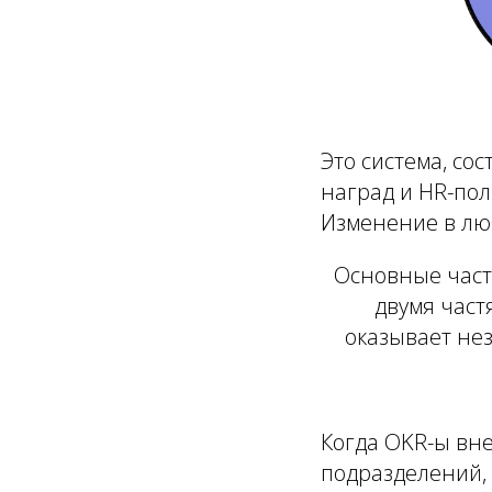
Это система, со
наград
и
HR-пол
Изменение в люб
Основные част
двумя част
оказывает нез
Когда OKR-ы вн
подразделений, 